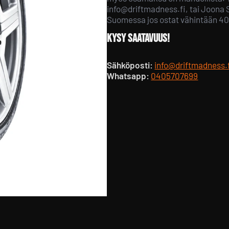
info@driftmadness.fi, tai Joona
Suomessa jos ostat vähintään 40
Kysy saatavuus!
Sähköposti:
info@driftmadness.
Whatsapp:
0405707699