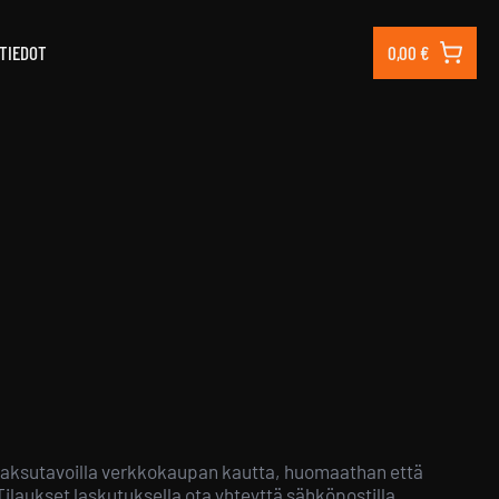
TIEDOT
0,00
€
a maksutavoilla verkkokaupan kautta, huomaathan että
laukset laskutuksella ota yhteyttä sähköpostilla,