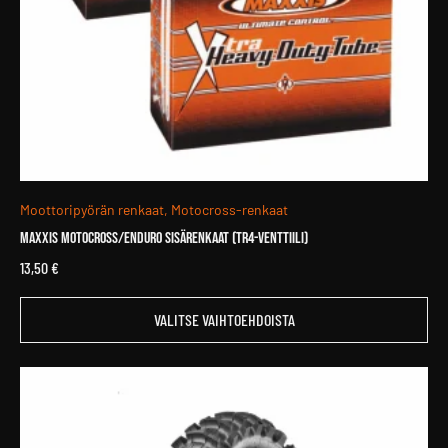
Moottoripyörän renkaat, Motocross-renkaat
MAXXIS Motocross/Enduro sisärenkaat (TR4-venttiili)
13,50
€
Tällä
VALITSE VAIHTOEHDOISTA
tuotteella
on
useampi
muunnelma.
Voit
tehdä
valinnat