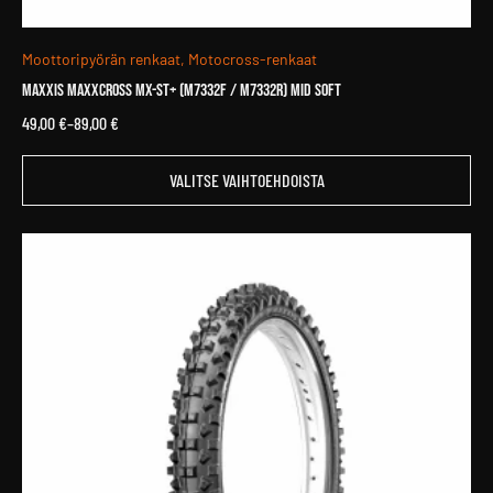
Moottoripyörän renkaat, Motocross-renkaat
MAXXIS Maxxcross MX-ST+ (M7332F / M7332R) MID SOFT
49,00
€
–
89,00
€
Hintaluokka:
49,00 €
Tällä
-
VALITSE VAIHTOEHDOISTA
tuotteella
89,00 €
on
useampi
muunnelma.
Voit
tehdä
valinnat
tuotteen
sivulla.