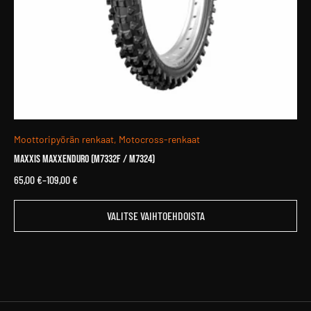
Moottoripyörän renkaat, Motocross-renkaat
MAXXIS MaxxEnduro (M7332F / M7324)
65,00
€
–
109,00
€
Hintaluokka:
65,00 €
Tällä
-
VALITSE VAIHTOEHDOISTA
tuotteella
109,00 €
on
useampi
muunnelma.
Voit
tehdä
valinnat