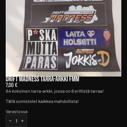
Drift Madness tarra-arkki FMM
7,00
€
A4 kokoinen tarra-arkki, jossa on 6 erillistä tarraa!
Tällä somistelet kaikkea mahdollista!
Varastossa
Drift
Madness
tarra-