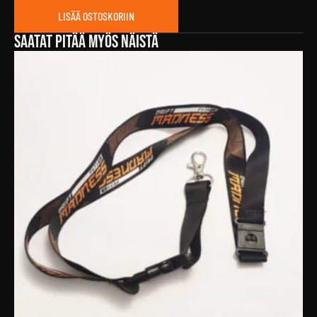
arkki
LISÄÄ OSTOSKORIIN
FMM
määrä
Saatat pitää myös näistä