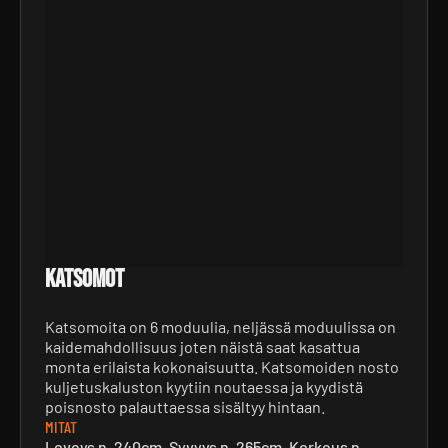
Katsomot
Katsomoita on 6 moduulia, neljässä moduulissa on
kaidemahdollisuus joten näistä saat kasattua
monta erilaista kokonaisuutta. Katsomoiden nosto
kuljetuskaluston kyytiin noutaessa ja kyydistä
poisnosto palauttaessa sisältyy hintaan.
MITAT
Leveys n. 240cm, Syvyys n. 265cm, Korkeus n.