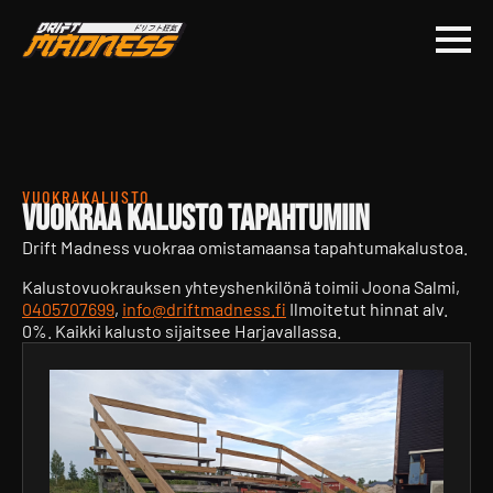
VUOKRAKALUSTO
Vuokraa kalusto tapahtumiin
Drift Madness vuokraa omistamaansa tapahtumakalustoa.
Kalustovuokrauksen yhteyshenkilönä toimii Joona Salmi,
0405707699
,
info@driftmadness.fi
Ilmoitetut hinnat alv.
0%. Kaikki kalusto sijaitsee Harjavallassa.