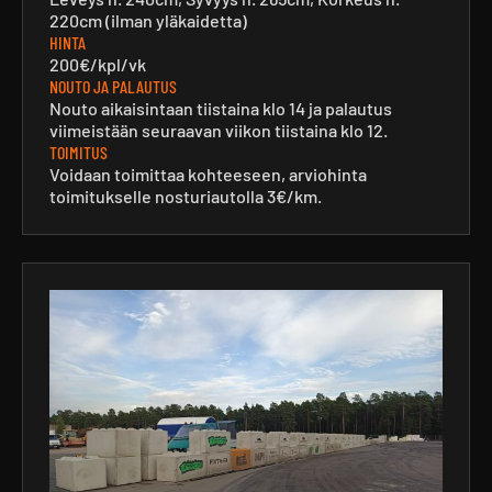
220cm (ilman yläkaidetta)
HINTA
200€/kpl/vk
NOUTO JA PALAUTUS
Nouto aikaisintaan tiistaina klo 14 ja palautus
viimeistään seuraavan viikon tiistaina klo 12.
TOIMITUS
Voidaan toimittaa kohteeseen, arviohinta
toimitukselle nosturiautolla 3€/km.